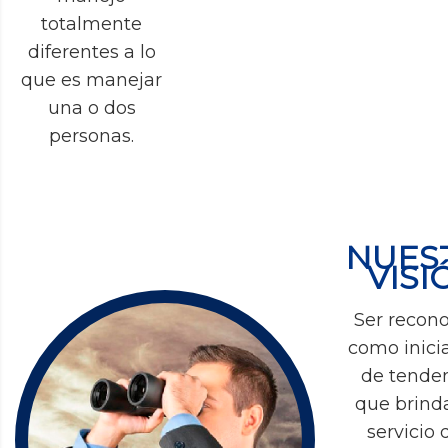
totalmente
diferentes a lo
que es manejar
una o dos
personas.
NUES
VISI
Ser recon
como inici
de tende
que brind
servicio 