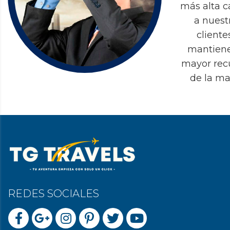
más alta c
a nuest
cliente
mantiene
mayor rec
de la ma
REDES SOCIALES